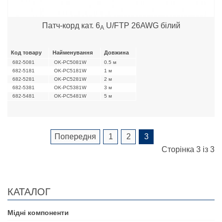
Патч-корд кат. 6
U/FTP 26AWG білий
А
Код товару
Найменування
Довжина
682-5081
OK-PC5081W
0.5 м
682-5181
OK-PC5181W
1 м
682-5281
OK-PC5281W
2 м
682-5381
OK-PC5381W
3 м
682-5481
OK-PC5481W
5 м
Попередня
1
2
3
Сторінка 3 із 3
КАТАЛОГ
Мідні компоненти