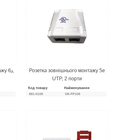
ажу 6
Розетка зовнішнього монтажу 5е
А
UTP, 2 порти
Код товару
Найменування
681-0106
OK-FP106