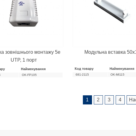
ка зовнішнього монтажу 5е
Модульна вставка 50х
UTP, 1 порт
Код товару
Найменування
ару
Найменування
681-2115
OK-MI115
5
OK-FP105
1
2
3
4
На