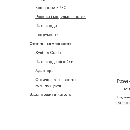
Конектори 8P8C
Розетки і модульні вставки
Патч-корди
Інструменти
Оптичні компоненти
System Cable
Патч-корд і пігтейли
Адаптери
Оптичні патч-панелі і
Розет
комплектуючі
мо
Завантажити каталог
Код тов
681-211