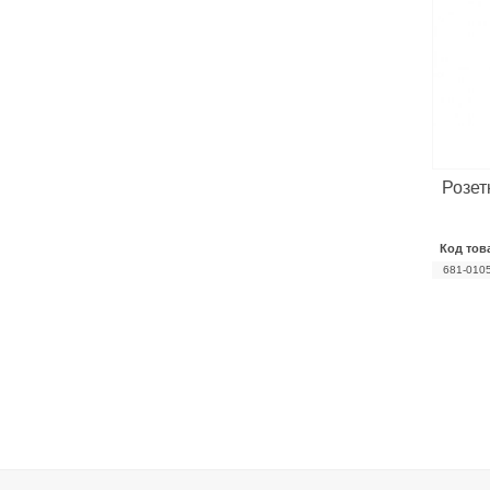
Розет
Код тов
681-010