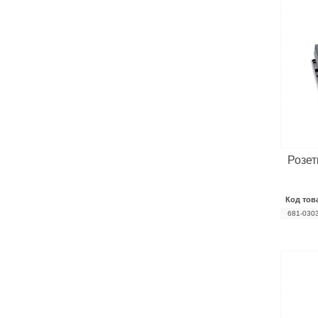
Розет
Код тов
681-030