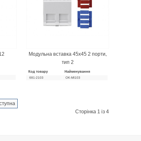
12
Модульна вставка 45х45 2 порти,
тип 2
Код товару
Найменування
681-2103
OK-MI103
ступна
Сторінка 1 із 4