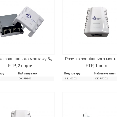
ка зовнішнього монтажу 6
Розетка зовнішнього монт
А
FTP, 2 порти
FTP, 1 порт
ару
Найменування
Код товару
Найменування
3
OK-FP303
681-0302
OK-FP302