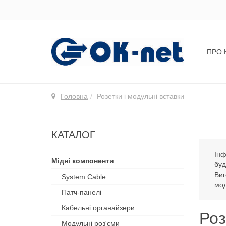
ПРО 
Головна
Розетки і модульні вставки
КАТАЛОГ
Інф
Мідні компоненти
буд
Виг
System Cable
мод
Патч-панелі
Кабельні органайзери
Роз
Модульні роз'єми