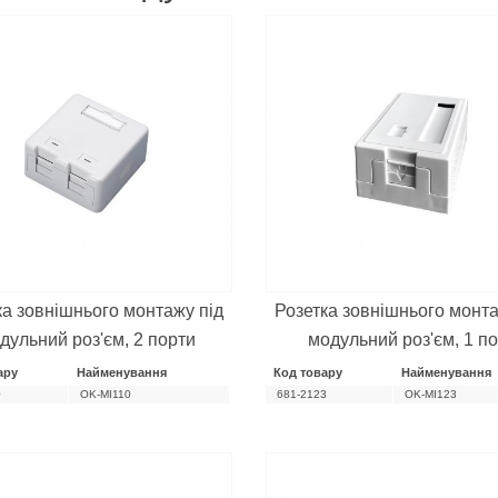
ка зовнішнього монтажу під
Розетка зовнішнього монта
дульний роз'єм, 2 порти
модульний роз'єм, 1 п
ару
Найменування
Код товару
Найменування
0
OK-MI110
681-2123
OK-MI123