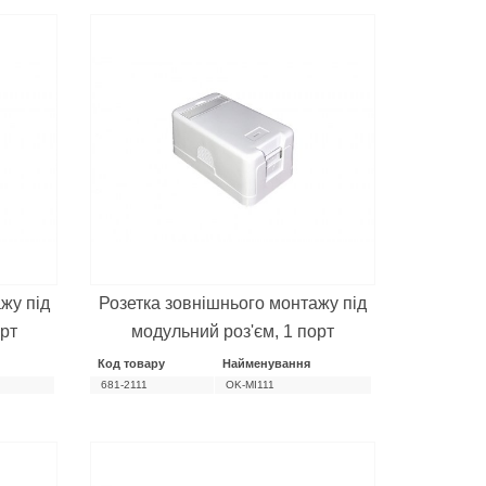
жу під
Розетка зовнішнього монтажу під
орт
модульний роз'єм, 1 порт
Код товару
Найменування
681-2111
OK-MI111