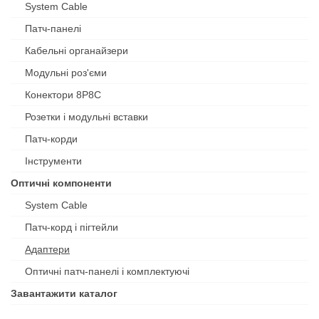
System Cable
Патч-панелі
Кабельні органайзери
Модульні роз'єми
Конектори 8P8C
Розетки і модульні вставки
Патч-корди
Інструменти
Оптичні компоненти
System Cable
Патч-корд і пігтейли
Адаптери
Оптичні патч-панелі і комплектуючі
Завантажити каталог