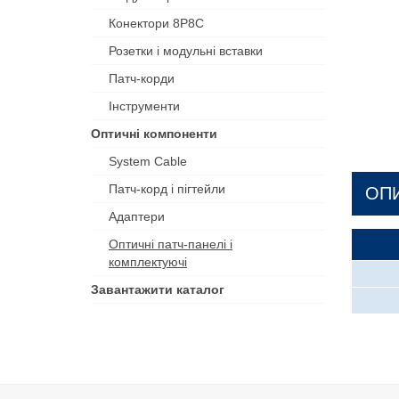
Конектори 8P8C
Розетки і модульні вставки
Патч-корди
Інструменти
Оптичні компоненти
System Cable
Патч-корд і пігтейли
ОП
Адаптери
Оптичні патч-панелі і
комплектуючі
Завантажити каталог