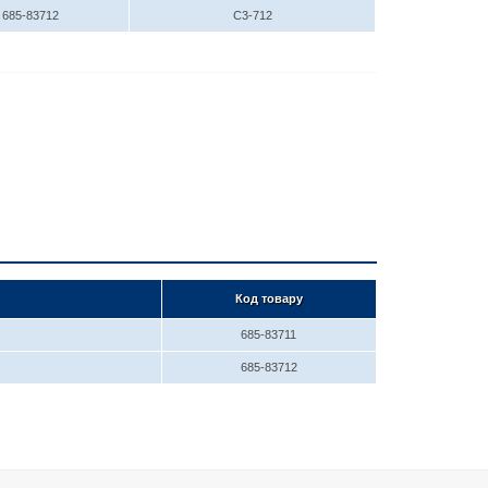
685-83712
C3-712
Код товару
685-83711
685-83712