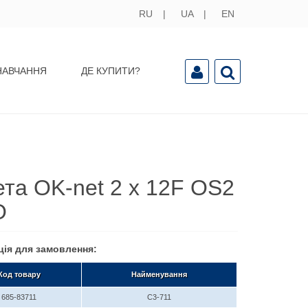
RU
UA
EN
НАВЧАННЯ
ДЕ КУПИТИ?
ета OK-net 2 x 12F OS2
O
ція для замовлення:
Код товару
Найменування
685-83711
C3-711