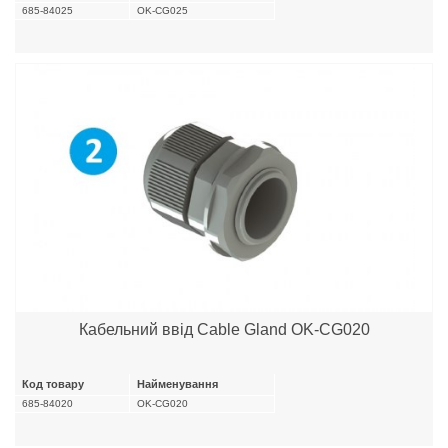
685-84025
OK-CG025
Кабельний ввід Cable Gland OK-CG020
Код товару
Найменування
685-84020
OK-CG020