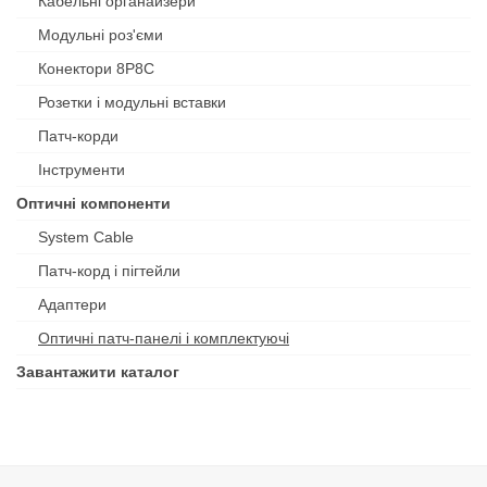
Кабельні органайзери
Модульні роз'єми
Конектори 8P8C
Розетки і модульні вставки
Патч-корди
Інструменти
Оптичні компоненти
System Cable
Патч-корд і пігтейли
Адаптери
Оптичні патч-панелі і комплектуючі
Завантажити каталог