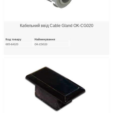
Кабельний ввід Cable Gland OK-CG020
Код товару
Найменування
685-84020
OK-CG020