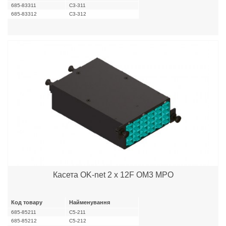
685-83311
C3-311
685-83312
C3-312
Касета OK-net 2 x 12F OM3 MPO
Код товару
Найменування
685-85211
C5-211
685-85212
C5-212