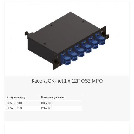
Касета OK-net 1 x 12F OS2 MPO
Код товару
Найменування
685-83700
C3-700
685-83710
C3-710