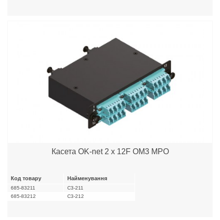
Касета OK-net 2 x 12F OM3 MPO
Код товару
Найменування
685-83211
C3-211
685-83212
C3-212