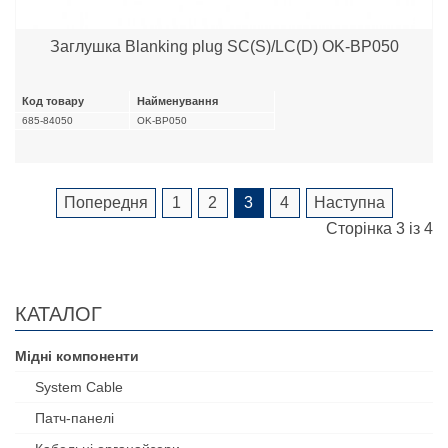
Заглушка Blanking plug SC(S)/LC(D) OK-BP050
Код товару
Найменування
685-84050
OK-BP050
Попередня
1
2
3
4
Наступна
Сторінка 3 із 4
КАТАЛОГ
Мідні компоненти
System Cable
Патч-панелі