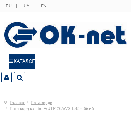
RU
UA
EN
КАТАЛОГ
Головна
Патч-корди
Патч-корд кат. 5е F/UTP 26AWG LSZH білий