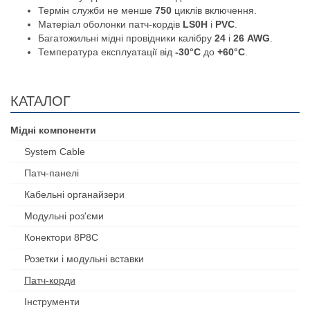
Термін служби не менше
750
циклів включення.
Матеріал оболонки патч-кордів
LS0H
і
PVC
.
Багатожильні мідні провідники калібру
24
і
26 AWG
.
Температура експлуатації від
-30°C
до
+60°C
.
КАТАЛОГ
Мідні компоненти
System Cable
Патч-панелі
Кабельні органайзери
Модульні роз'єми
Конектори 8P8C
Розетки і модульні вставки
Патч-корди
Інструменти