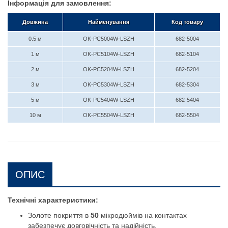
Інформація для замовлення:
Довжина
Найменування
Код товару
0.5 м
OK-PC5004W-LSZH
682-5004
1 м
OK-PC5104W-LSZH
682-5104
2 м
OK-PC5204W-LSZH
682-5204
3 м
OK-PC5304W-LSZH
682-5304
5 м
OK-PC5404W-LSZH
682-5404
10 м
OK-PC5504W-LSZH
682-5504
ОПИС
Технічні характеристики:
Золоте покриття в
50
мікродюймів на контактах
забезпечує довговічність та надійність.