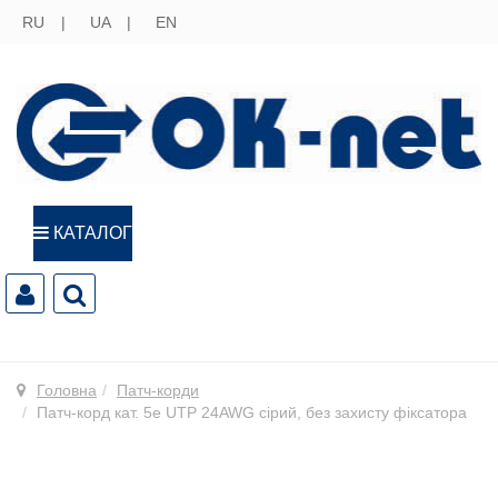
RU
UA
EN
КАТАЛОГ
Головна
Патч-корди
Патч-корд кат. 5е UTP 24AWG сірий, без захисту фіксатора