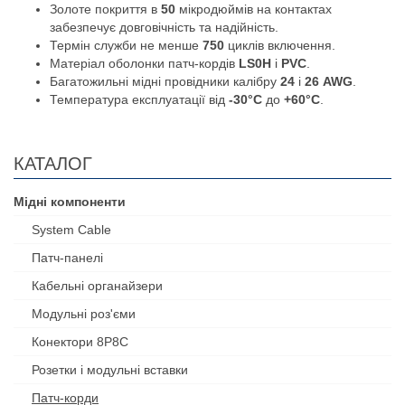
Золоте покриття в
50
мікродюймів на контактах
забезпечує довговічність та надійність.
Термін служби не менше
750
циклів включення.
Матеріал оболонки патч-кордів
LS0H
і
PVC
.
Багатожильні мідні провідники калібру
24
і
26 AWG
.
Температура експлуатації від
-30°C
до
+60°C
.
КАТАЛОГ
Мідні компоненти
System Cable
Патч-панелі
Кабельні органайзери
Модульні роз'єми
Конектори 8P8C
Розетки і модульні вставки
Патч-корди