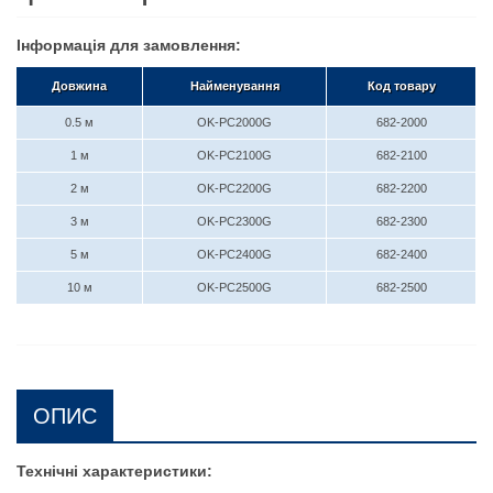
Інформація для замовлення:
Довжина
Найменування
Код товару
0.5 м
OK-PC2000G
682-2000
1 м
OK-PC2100G
682-2100
2 м
OK-PC2200G
682-2200
3 м
OK-PC2300G
682-2300
5 м
OK-PC2400G
682-2400
10 м
OK-PC2500G
682-2500
ОПИС
Технічні характеристики: