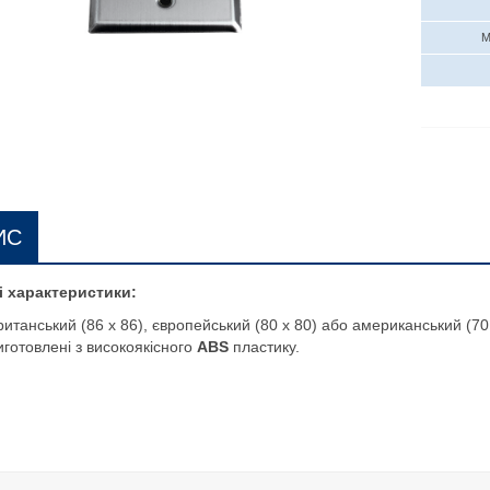
М
ИС
і характеристики:
ританський (86 x 86), європейський (80 x 80) або американський (70
иготовлені з високоякісного
ABS
пластику.