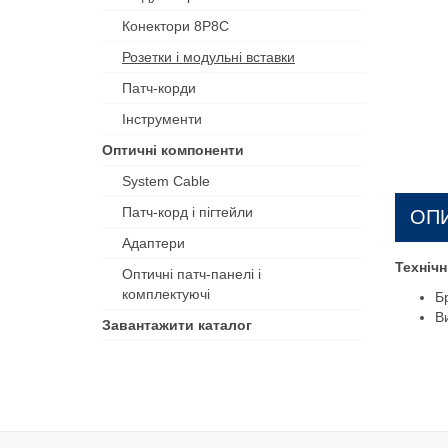
Конектори 8P8C
Розетки і модульні вставки
Патч-корди
Інструменти
Оптичні компоненти
System Cable
Патч-корд і пігтейли
ОП
Адаптери
Технічн
Оптичні патч-панелі і
комплектуючі
Б
В
Завантажити каталог