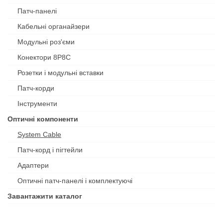
Патч-панелі
Кабельні органайзери
Модульні роз'єми
Конектори 8P8C
Розетки і модульні вставки
Патч-корди
Інструменти
Оптичні компоненти
System Cable
Патч-корд і пігтейли
Адаптери
Оптичні патч-панелі і комплектуючі
Завантажити каталог