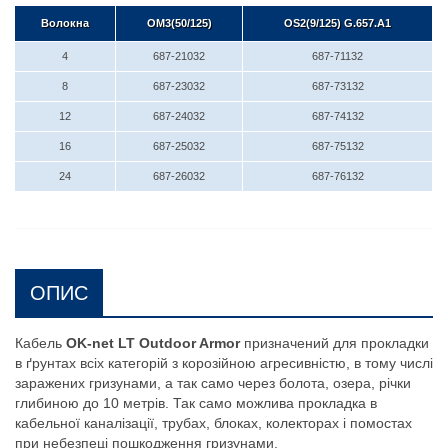
Волокна
OM3(50/125)
OS2(9/125) G.657.A1
4
687-21032
687-71132
8
687-23032
687-73132
12
687-24032
687-74132
16
687-25032
687-75132
24
687-26032
687-76132
ОПИС
Кабель
OK-net LT Outdoor Armor
призначений для прокладки
в ґрунтах всіх категорій з корозійною агресивністю, в тому числі
заражених гризунами, а так само через болота, озера, річки
глибиною до 10 метрів. Так само можлива прокладка в
кабельної каналізації, трубах, блоках, колекторах і помостах
при небезпеці пошкодження гризунами.