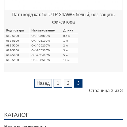
Патч-корд кат. 5е UTP 24AWG белый, без защиты
фиксатора
Код товара
Наименование
Длина
682-5000
OK-PC5000W
0.5 м
682-5100
OK-PC5100W
1 м
682-5200
OK-PC5200W
2 м
682-5300
OK-PC5300W
3 м
682-5400
OK-PC5400W
5 м
682-5500
OK-PC5500W
10 м
Назад
1
2
3
Страница 3 из 3
КАТАЛОГ
Медные компоненты