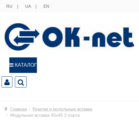
RU
UA
EN
КАТАЛОГ
Главная
Розетки и модульные вставки
Модульная вставка 45х45 2 порта