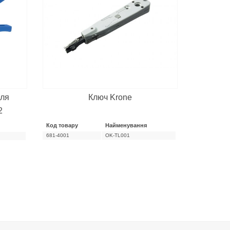
для
Ключ Krone
2
Код товару
Найменування
681-4001
OK-TL001