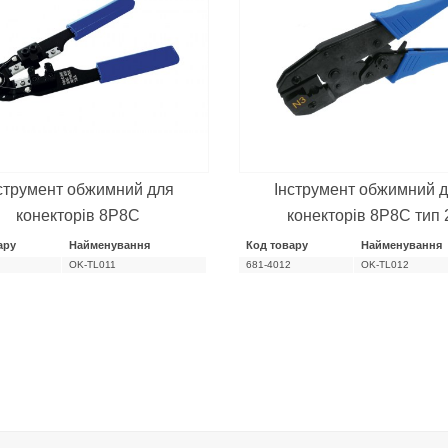
струмент обжимний для
Інструмент обжимний 
конекторів 8P8C
конекторів 8P8C тип 
ару
Найменування
Код товару
Найменування
OK-TL011
681-4012
OK-TL012