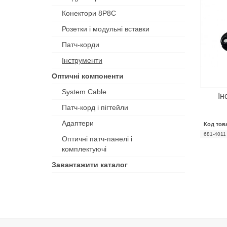
Конектори 8P8C
Розетки і модульні вставки
Патч-корди
Інструменти
Оптичні компоненти
System Cable
Ін
Патч-корд і пігтейли
Адаптери
Код тов
681-4011
Оптичні патч-панелі і
комплектуючі
Завантажити каталог