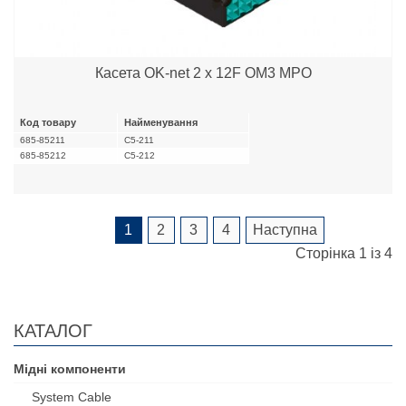
Касета OK-net 2 x 12F OM3 MPO
Код товару
Найменування
685-85211
C5-211
685-85212
C5-212
1
2
3
4
Наступна
Сторінка 1 із 4
КАТАЛОГ
Мідні компоненти
System Cable