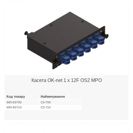
Касета OK-net 1 x 12F OS2 MPO
Код товару
Найменування
685-83700
C3-700
685-83710
C3-710