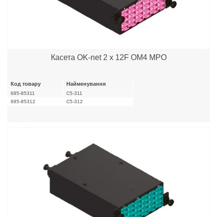
Касета OK-net 2 x 12F OM4 MPO
Код товару
Найменування
685-85311
C5-311
685-85312
C5-312