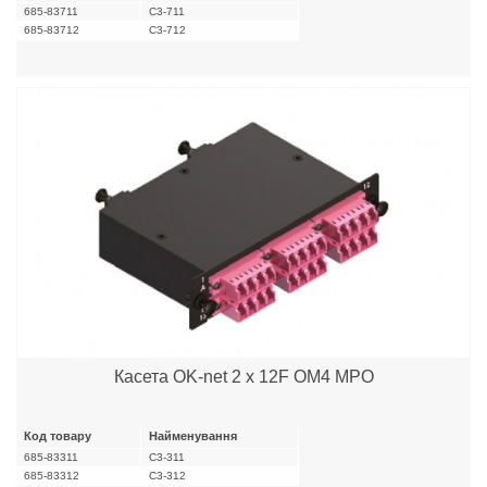
685-83711
C3-711
685-83712
C3-712
Касета OK-net 2 x 12F OM4 MPO
Код товару
Найменування
685-83311
C3-311
685-83312
C3-312