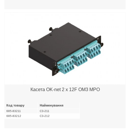
Касета OK-net 2 x 12F OM3 MPO
Код товару
Найменування
685-83211
C3-211
685-83212
C3-212