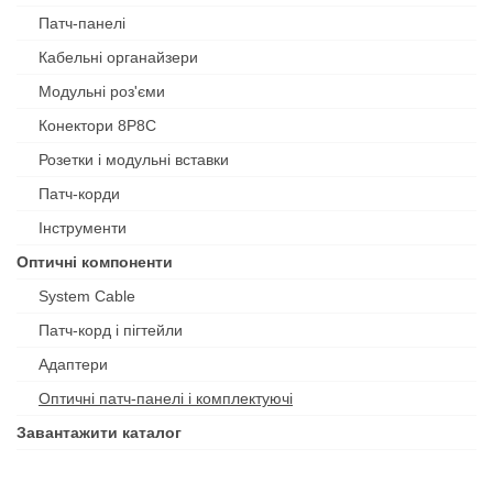
Патч-панелі
Кабельні органайзери
Модульні роз'єми
Конектори 8P8C
Розетки і модульні вставки
Патч-корди
Інструменти
Оптичні компоненти
System Cable
Патч-корд і пігтейли
Адаптери
Оптичні патч-панелі і комплектуючі
Завантажити каталог