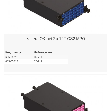
Касета OK-net 2 x 12F OS2 MPO
Код товару
Найменування
685-85711
C5-711
685-85712
C5-712