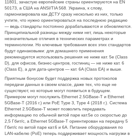
11801, зачастую европейские страны ориентируются на EN
50173, а США на ANSI/TIA 568. Украина, к слову,
гармонизировала как ДСТУ сразу несколько из них, только
учтите, что нужно ориентироваться на последнюю редакцию
— ведь стандарты постоянно дорабатываются и обновляются.
Принципиальной разницы между ними нет, лишь некоторые
незначительные отличия в технических параметрах и
терминологии. Но ключевые требования всех этих стандартов
будут одинаковыми: для домашнего применения
рекомендуется использовать решения не ниже кат. 5е (Class
D), для офисов, бизнес-центров, гостиниц — не ниже кат. 6
(Class E), а для дата-центров — кат. 6A (Class EA) и выше.
Приятным бонусом будет поддержка новых протоколов
передачи данных в своем классе, даже тех, что еще не
существуют, но которые могут появиться в будущем.
Примером могут послужить Ethernet 2.5GBase-T и Ethernet
5GBase-T (2016 г.) или PoE Type 3, Type 4 (2018 г.). Система
Ethernet 2.5GBase-T может позволить передавать
информацию по обычной витой паре кат.5е со скоростью до
2,5 Гбит/c, а Ethernet 5GBase-T ориентирован на передачу 5
Гбит/с по витой паре кат.6 и 6A. Питание оборудования по
LAN-кабелю (PoE) теперь поддерживает мощность нагрузки в