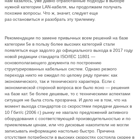
нам казалось, уже давно отработанные подходы в выборе
нужной категории LAN‐кабеля, мы продолжаем получать
похожие вопросы. Что ж, значит, следует еще
раз остановиться и разобрать эту трилемму.
Рекомендации по замене привычных всем решений на базе
категории 5е в пользу более высоких категорий стали
появляться еще задолго до официального выхода в 2017 году
новой редакции стандарта ISO/IEC 11801 —
основополагающего документа по построению
структурированных кабельных систем. Однако резкого
перехода никто не ожидал по целому ряду причин: как
экономического, так и технического характера. Если с
экономической стороной вопроса все было ясно — решения
на базе кат. 5е более дешевые, то с техническими аспектами
ситуация не была столь прозрачна. И дело не в том, что на
момент выхода стандартов со скоростями передачи данных в
10 Гбит/с (2006 г.) рынку не хватало предложений активного
оборудования с соответствующей производительностью и по
приемлемым ценам, или что дисковые накопители не могли
записывать информацию настолько быстро. Причина
отсутствия потребности в высоких скоростях состояла скорее в