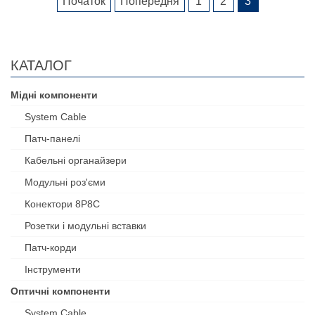
Початок
Попередня
1
2
3
КАТАЛОГ
Мідні компоненти
System Cable
Патч-панелі
Кабельні органайзери
Модульні роз'єми
Конектори 8P8C
Розетки і модульні вставки
Патч-корди
Інструменти
Оптичні компоненти
System Cable