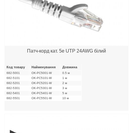
Патч-корд кат. 5е UTP 24AWG білий
Код товару
Найменування
Довжина
682-5001
OK-PC5001-W
0.5 м
682-5101
OK-PC5101-W
1 м
682-5201
OK-PC5201-W
2 м
682-5301
OK-PC5301-W
3 м
682-5401
OK-PC5401-W
5 м
682-5501
OK-PC5501-W
10 м