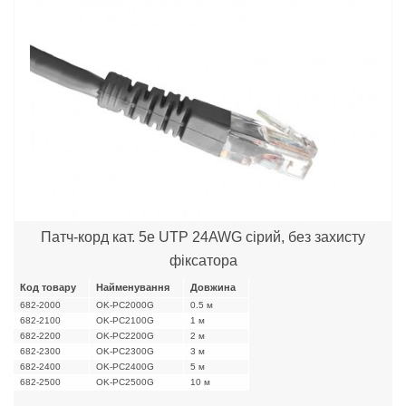
Патч-корд кат. 5е UTP 24AWG сірий, без захисту
фіксатора
Код товару
Найменування
Довжина
682-2000
OK-PC2000G
0.5 м
682-2100
OK-PC2100G
1 м
682-2200
OK-PC2200G
2 м
682-2300
OK-PC2300G
3 м
682-2400
OK-PC2400G
5 м
682-2500
OK-PC2500G
10 м