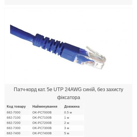
Патч-корд кат. 5е UTP 24AWG синій, без захисту
фіксатора
Код товару
Найменування
Довжина
682-7000
OK-PC7000B
0.5 м
682-7100
OK-PC7100B
1 м
682-7200
OK-PC7200B
2 м
682-7300
OK-PC7300B
3 м
682-7400
OK-PC7400B
5 м