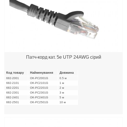
Патч-корд кат. 5е UTP 24AWG сірий
Код товару
Найменування
Довжина
682-2001
OK-PC2001G
0.5 м
682-2101
OK-PC2101G
1 м
682-2201
OK-PC2201G
2 м
682-2301
OK-PC2301G
3 м
682-2401
OK-PC2401G
5 м
682-2501
OK-PC2501G
10 м