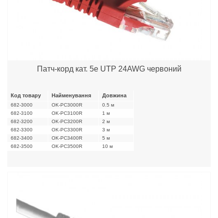
Патч-корд кат. 5е UTP 24AWG червоний
Код товару
Найменування
Довжина
682-3000
OK-PC3000R
0.5 м
682-3100
OK-PC3100R
1 м
682-3200
OK-PC3200R
2 м
682-3300
OK-PC3300R
3 м
682-3400
OK-PC3400R
5 м
682-3500
OK-PC3500R
10 м