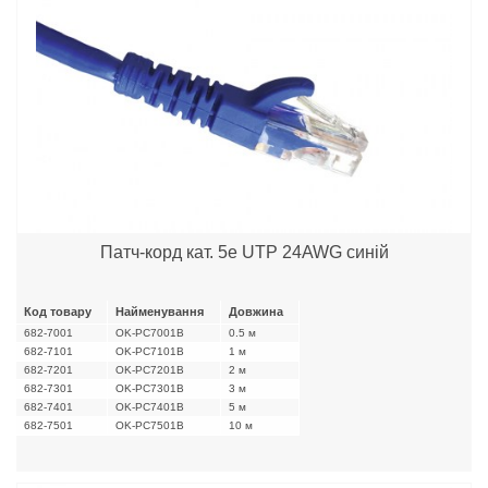
Патч-корд кат. 5е UTP 24AWG синій
Код товару
Найменування
Довжина
682-7001
OK-PC7001B
0.5 м
682-7101
OK-PC7101B
1 м
682-7201
OK-PC7201B
2 м
682-7301
OK-PC7301B
3 м
682-7401
OK-PC7401B
5 м
682-7501
OK-PC7501B
10 м