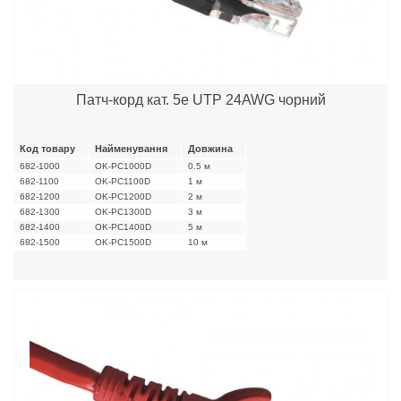
Патч-корд кат. 5е UTP 24AWG чорний
Код товару
Найменування
Довжина
682-1000
OK-PC1000D
0.5 м
682-1100
OK-PC1100D
1 м
682-1200
OK-PC1200D
2 м
682-1300
OK-PC1300D
3 м
682-1400
OK-PC1400D
5 м
682-1500
OK-PC1500D
10 м