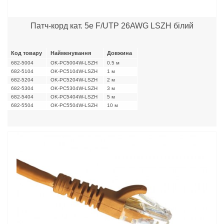
Патч-корд кат. 5е F/UTP 26AWG LSZH білий
Код товару
Найменування
Довжина
682-5004
OK-PC5004W-LSZH
0.5 м
682-5104
OK-PC5104W-LSZH
1 м
682-5204
OK-PC5204W-LSZH
2 м
682-5304
OK-PC5304W-LSZH
3 м
682-5404
OK-PC5404W-LSZH
5 м
682-5504
OK-PC5504W-LSZH
10 м